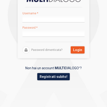
Username
*
Password
*
Login
Password dimenticata?
Non hai un account
MULTI
DIALOGO
?
®
Registrati subito!